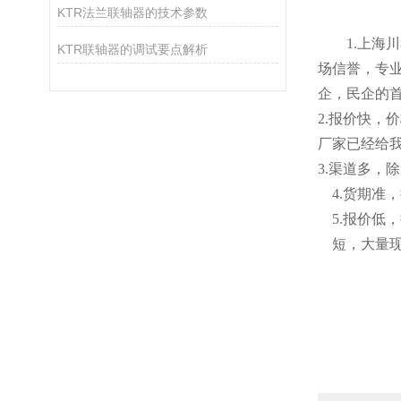
KTR法兰联轴器的技术参数
1.
上海川
KTR联轴器的调试要点解析
场信誉，专
企，民企的
2
.
报价快，价
厂家已经给
3.渠道多，
4.货期
5
.
报价低，
短
，
大量